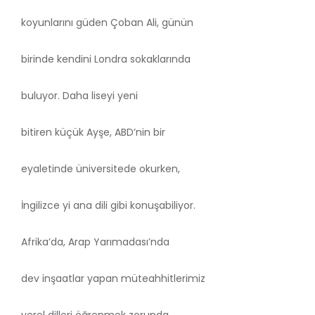
koyunlarını güden Çoban Ali, günün
birinde kendini Londra sokaklarında
buluyor. Daha liseyi yeni
bitiren küçük Ayşe, ABD’nin bir
eyaletinde üniversitede okurken,
İngilizce yi ana dili gibi konuşabiliyor.
Afrika’da, Arap Yarımadası’nda
dev inşaatlar yapan müteahhitlerimiz
yerel dilleri öğrenmek zorunda