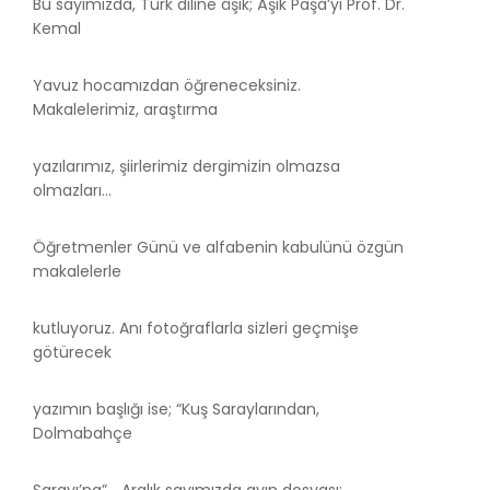
Bu sayımızda, Türk diline âşık; Âşık Paşa’yı Prof. Dr.
Kemal
Yavuz hocamızdan öğreneceksiniz.
Makalelerimiz, araştırma
yazılarımız, şiirlerimiz dergimizin olmazsa
olmazları…
Öğretmenler Günü ve alfabenin kabulünü özgün
makalelerle
kutluyoruz. Anı fotoğraflarla sizleri geçmişe
götürecek
yazımın başlığı ise; “Kuş Saraylarından,
Dolmabahçe
Sarayı’na”… Aralık sayımızda ayın dosyası;