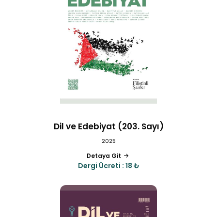
Dil ve Edebiyat (203. Sayı)
2025
Detaya Git
Dergi Ücreti : 18 ₺