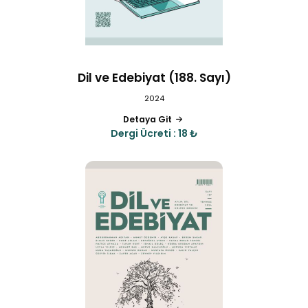
Dil ve Edebiyat (188. Sayı)
2024
Detaya Git
Dergi Ücreti : 18 ₺