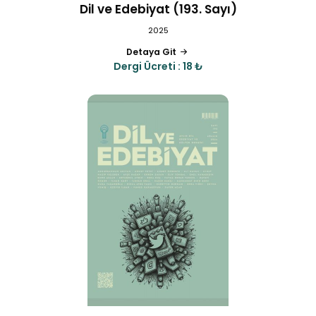
Dil ve Edebiyat (193. Sayı)
2025
Detaya Git
Dergi Ücreti : 18 ₺