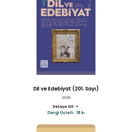
Dil ve Edebiyat (201. Sayı)
2025
Detaya Git
Dergi Ücreti : 18 ₺