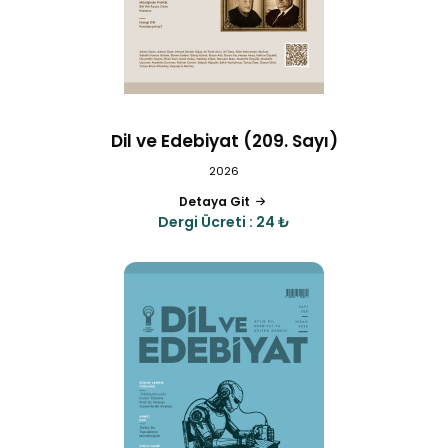
Dil ve Edebiyat (209. Sayı)
2026
Detaya Git
Dergi Ücreti : 24 ₺