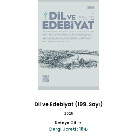
Dil ve Edebiyat (199. Sayı)
2025
Detaya Git
Dergi Ücreti : 18 ₺