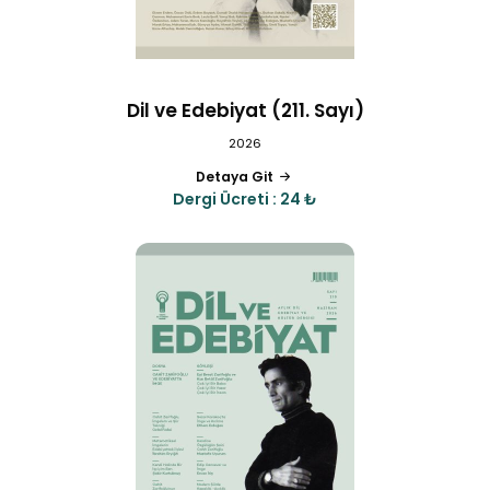
Dil ve Edebiyat (211. Sayı)
2026
Detaya Git
Dergi Ücreti : 24 ₺