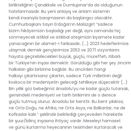
birlikteliğinin Çanakkale ve Dumlupınar’da da olduğunun
hatırlanmasıdır. Bu yeni anlayış ve anlam sistemin
kendi insanıyla barışmasının da başlangıcı olacaktır.
Cumhurbaşkanı Sayın Erdoğan’ın Malazgirt “sadece
bizim hikâyemizin başladığı yer değil, aynı zamanda hiç
sönmeyecek istiklal ve istikbal ateşimizin kıyamete kadar
yanacağının bir alamet-i farikasıdır, (…) 2023 hedeflerimize
ulaşmak demek gençlerimize 2053 ve 2071 vizyonlarını
hayata geçirebilecekleri büyük, güçlü, müreffeh, itibarlı
bir Türkiye’nin inşası demektir. Görüldüğü gibi her şey zinciri
halkaları gibi birbirine bağlıdır. Bu zincirden hangi
halkayı çıkartırsanız çıkartın, sadece Türk milletinin değil
koskoca bir medeniyetin geleceği tehlikeye düşecektir (…)
Bin yıllık göz bebeğimiz Anadolu’yu ne kadar güçlü tutarsak,
gerisindeki medeniyeti ve tarih birikimini de o derece
güçlü tutmuş oluruz. Anadolu bir benttir. Bu bent yıkılırsa,
ne Orta Doğu, ne Afrika, ne Orta Asya, ne Balkanlar, ne de
Kafkaslar kalır.” şeklinde belirlediği çerçeveden hareketle
bir şuur/bilinç inşasına ihtiyaç vardır. Meseleyi hamaset
ve günü kurtarma heyecanının tesirinden kurtaracak ve