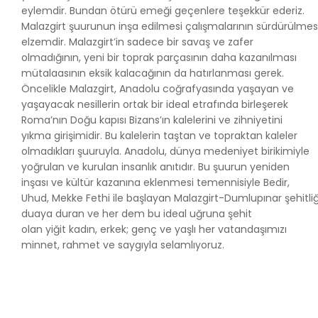
eylemdir. Bundan ötürü emeği geçenlere teşekkür ederiz.
Malazgirt şuurunun inşa edilmesi çalışmalarının sürdürülmes
elzemdir. Malazgirt’in sadece bir savaş ve zafer
olmadığının, yeni bir toprak parçasının daha kazanılması
mütalaasının eksik kalacağının da hatırlanması gerek.
Öncelikle Malazgirt, Anadolu coğrafyasında yaşayan ve
yaşayacak nesillerin ortak bir ideal etrafında birleşerek
Roma’nın Doğu kapısı Bizans’ın kalelerini ve zihniyetini
yıkma girişimidir. Bu kalelerin taştan ve topraktan kaleler
olmadıkları şuuruyla. Anadolu, dünya medeniyet birikimiyle
yoğrulan ve kurulan insanlık anıtıdır. Bu şuurun yeniden
inşası ve kültür kazanına eklenmesi temennisiyle Bedir,
Uhud, Mekke Fethi ile başlayan Malazgirt-Dumlupınar şehitli
duaya duran ve her dem bu ideal uğruna şehit
olan yiğit kadın, erkek; genç ve yaşlı her vatandaşımızı
minnet, rahmet ve saygıyla selamlıyoruz.