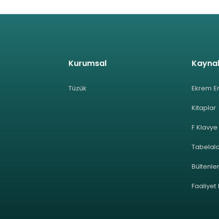
Kurumsal
Kayna
Tüzük
Ekrem E
Kitaplar
F Klavye
Tabelal
Bültenle
Faaliyet