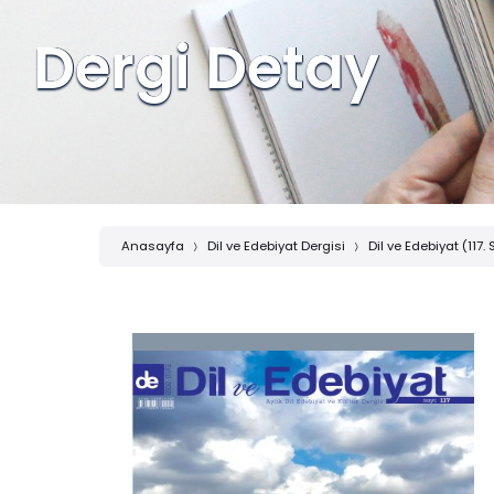
Dergi Detay
Anasayfa
Dil ve Edebiyat Dergisi
Dil ve Edebiyat (117. 