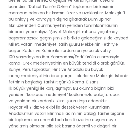
besler. Bu bir sentez arayışıdır ve kendi içinde “öteki”yi
barındırır. “Kutsal Tarih’e Özlem” toplumun bir kesimini
memnun ederken bir kısmını üzer ve uzaklaştırır. Malazgirt’i
bu anlayış ve kavrayışın dışına çıkararak Dumlupınar
fikri üzerinden Cumhuriyet’in yeniden tanımlanmasının
bir aracı yapmalıyız. “Şayet Malazgirt ruhunu yaşatmayı
başaramazsak, geçmişimizle birlikte geleceğimizi de kaybede
Millet, vatan, medeniyet, tarih şuuru Mekke’nin Fethi’yle
başlar. Kudüs ve Kahire ile sürdürülen yolculuk vahiy
100 yaşındayken İber Yarımadası/Endülüs’ün alınmasıyla
Roma-Grek medeniyetinin en büyük tehdidi olarak görülür.
Suriye, Pers toprakları, Hint ve Anadolu bu büyük
inanç medeniyetinin birer parçası olurlar ve Malazgirt İstanb
fethinin başladığı tarihtir; çünkü Roma-Bizans
ilk büyük yenilgi ile karşılaşmıştır. Bu okuma biçimi bizi
yeniden “koskoca medeniyet” kodlarımızla buluşturacak
ve yeniden bir kardeşlik iklimi şuuru inşa edecektir.
Haydar Ali Yıldız ve ekibi ile destek veren kurumların
Anadolu’nun vatan kılınması adımının atıldığı tarihe bigâne
bir toplumu, bu önemli tarih kesiti üzerine düşünmeye
yöneltmiş olmaları bile tek başına önemli ve değerli bir