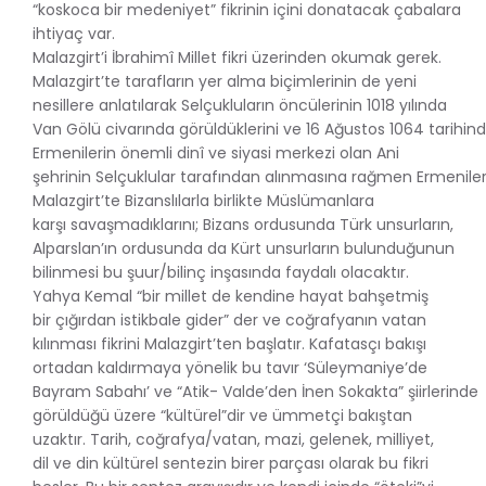
“koskoca bir medeniyet” fikrinin içini donatacak çabalara
ihtiyaç var.
Malazgirt’i İbrahimî Millet fikri üzerinden okumak gerek.
Malazgirt’te tarafların yer alma biçimlerinin de yeni
nesillere anlatılarak Selçukluların öncülerinin 1018 yılında
Van Gölü civarında görüldüklerini ve 16 Ağustos 1064 tarihin
Ermenilerin önemli dinî ve siyasi merkezi olan Ani
şehrinin Selçuklular tarafından alınmasına rağmen Ermeniler
Malazgirt’te Bizanslılarla birlikte Müslümanlara
karşı savaşmadıklarını; Bizans ordusunda Türk unsurların,
Alparslan’ın ordusunda da Kürt unsurların bulunduğunun
bilinmesi bu şuur/bilinç inşasında faydalı olacaktır.
Yahya Kemal “bir millet de kendine hayat bahşetmiş
bir çığırdan istikbale gider” der ve coğrafyanın vatan
kılınması fikrini Malazgirt’ten başlatır. Kafatasçı bakışı
ortadan kaldırmaya yönelik bu tavır ‘Süleymaniye’de
Bayram Sabahı’ ve “Atik- Valde’den İnen Sokakta” şiirlerinde
görüldüğü üzere “kültürel”dir ve ümmetçi bakıştan
uzaktır. Tarih, coğrafya/vatan, mazi, gelenek, milliyet,
dil ve din kültürel sentezin birer parçası olarak bu fikri