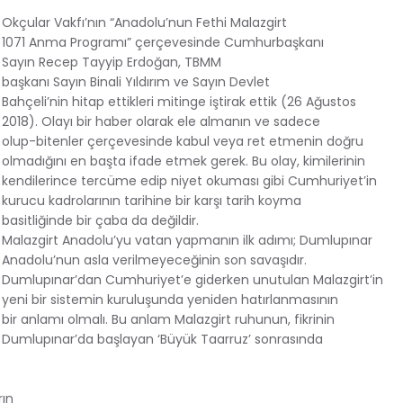
Okçular Vakfı’nın “Anadolu’nun Fethi Malazgirt
1071 Anma Programı” çerçevesinde Cumhurbaşkanı
Sayın Recep Tayyip Erdoğan, TBMM
başkanı Sayın Binali Yıldırım ve Sayın Devlet
Bahçeli’nin hitap ettikleri mitinge iştirak ettik (26 Ağustos
2018). Olayı bir haber olarak ele almanın ve sadece
olup-bitenler çerçevesinde kabul veya ret etmenin doğru
olmadığını en başta ifade etmek gerek. Bu olay, kimilerinin
kendilerince tercüme edip niyet okuması gibi Cumhuriyet’in
kurucu kadrolarının tarihine bir karşı tarih koyma
basitliğinde bir çaba da değildir.
Malazgirt Anadolu’yu vatan yapmanın ilk adımı; Dumlupınar
Anadolu’nun asla verilmeyeceğinin son savaşıdır.
Dumlupınar’dan Cumhuriyet’e giderken unutulan Malazgirt’in
yeni bir sistemin kuruluşunda yeniden hatırlanmasının
bir anlamı olmalı. Bu anlam Malazgirt ruhunun, fikrinin
Dumlupınar’da başlayan ‘Büyük Taarruz’ sonrasında
rın