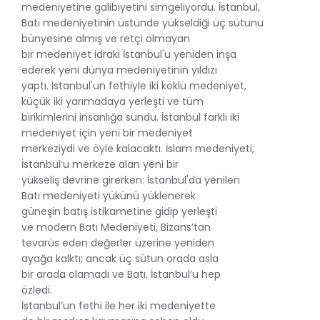
medeniyetine galibiyetini simgeliyordu. İstanbul,
Batı medeniyetinin üstünde yükseldiği üç sütunu
bünyesine almış ve retçi olmayan
bir medeniyet idraki İstanbul'u yeniden inşa
ederek yeni dünya medeniyetinin yıldızı
yaptı. İstanbul'un fethiyle iki köklü medeniyet,
küçük iki yarımadaya yerleşti ve tüm
birikimlerini insanlığa sundu. İstanbul farklı iki
medeniyet için yeni bir medeniyet
merkeziydi ve öyle kalacaktı. İslam medeniyeti,
İstanbul’u merkeze alan yeni bir
yükseliş devrine girerken: İstanbul'da yenilen
Batı medeniyeti yükünü yüklenerek
güneşin batış istikametine gidip yerleşti
ve modern Batı Medeniyeti, Bizans’tan
tevarüs eden değerler üzerine yeniden
ayağa kalktı; ancak üç sütun orada asla
bir arada olamadı ve Batı, İstanbul’u hep
özledi.
İstanbul’un fethi ile her iki medeniyette