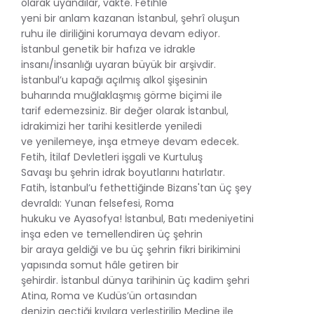
olarak uyandılar, vakte. Fetihle
yeni bir anlam kazanan İstanbul, şehrî oluşun
ruhu ile diriliğini korumaya devam ediyor.
İstanbul genetik bir hafıza ve idrakle
insanı/insanlığı uyaran büyük bir arşivdir.
İstanbul’u kapağı açılmış alkol şişesinin
buharında muğlaklaşmış görme biçimi ile
tarif edemezsiniz. Bir değer olarak İstanbul,
idrakimizi her tarihi kesitlerde yeniledi
ve yenilemeye, inşa etmeye devam edecek.
Fetih, İtilaf Devletleri işgali ve Kurtuluş
Savaşı bu şehrin idrak boyutlarını hatırlatır.
Fatih, İstanbul’u fethettiğinde Bizans'tan üç şey
devraldı: Yunan felsefesi, Roma
hukuku ve Ayasofya! İstanbul, Batı medeniyetini
inşa eden ve temellendiren üç şehrin
bir araya geldiği ve bu üç şehrin fikri birikimini
yapısında somut hâle getiren bir
şehirdir. İstanbul dünya tarihinin üç kadim şehri
Atina, Roma ve Kudüs’ün ortasından
denizin geçtiği kıyılara yerleştirilip Medine ile