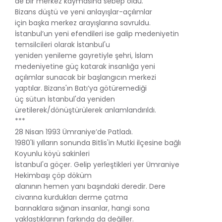
de bir merkez kaymasına sebep oldu.
Bizans düştü ve yeni anlayışlar-açılımlar
için başka merkez arayışlarına savruldu.
İstanbul’un yeni efendileri ise galip medeniyetin
temsilcileri olarak İstanbul'u
yeniden yenileme gayretiyle şehri, İslam
medeniyetine güç katarak insanlığa yeni
açılımlar sunacak bir başlangıcın merkezi
yaptılar. Bizans'ın Batı’ya götüremediği
üç sütun İstanbul'da yeniden
üretilerek/dönüştürülerek anlamlandırıldı.
***
28 Nisan 1993 Ümraniye’de Patladı.
1980'li yılların sonunda Bitlis'in Mutki ilçesine bağlı
Koyunlu köyü sakinleri
İstanbul'a göçer. Gelip yerleştikleri yer Ümraniye
Hekimbaşı çöp döküm
alanının hemen yanı başındaki deredir. Dere
civarına kurdukları derme çatma
barınaklara sığınan insanlar, hangi sona
yaklaştıklarının farkında da değiller.