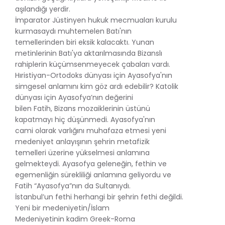
aşılandığı yerdir.
İmparator Jüstinyen hukuk mecmuaları kurulu
kurmasaydı muhtemelen Batı'nın
temellerinden biri eksik kalacaktı. Yunan
metinlerinin Batı'ya aktarılmasında Bizanslı
rahiplerin küçümsenmeyecek çabaları vardı.
Hıristiyan-Ortodoks dünyası için Ayasofya'nın
simgesel anlamını kim göz ardı edebilir? Katolik
dünyası için Ayasofya’nın değerini
bilen Fatih, Bizans mozaiklerinin üstünü
kapatmayı hiç düşünmedi. Ayasofya'nın
cami olarak varlığını muhafaza etmesi yeni
medeniyet anlayışının şehrin metafizik
temelleri üzerine yükselmesi anlamına
gelmekteydi. Ayasofya geleneğin, fethin ve
egemenliğin sürekliliği anlamına geliyordu ve
Fatih “Ayasofya”nın da Sultanıydı.
İstanbul’un fethi herhangi bir şehrin fethi değildi.
Yeni bir medeniyetin/İslam
Medeniyetinin kadim Greek-Roma