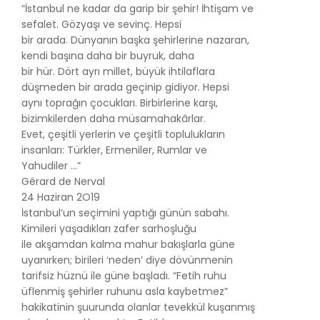
“İstanbul ne kadar da garip bir şehir! İhtişam ve
sefalet. Gözyaşı ve sevinç. Hepsi
bir arada. Dünyanın başka şehirlerine nazaran,
kendi başına daha bir buyruk, daha
bir hür. Dört ayrı millet, büyük ihtilaflara
düşmeden bir arada geçinip gidiyor. Hepsi
aynı toprağın çocukları. Birbirlerine karşı,
bizimkilerden daha müsamahakârlar.
Evet, çeşitli yerlerin ve çeşitli toplulukların
insanları: Türkler, Ermeniler, Rumlar ve
Yahudiler ...”
Gérard de Nerval
24 Haziran 2O19
İstanbul’un seçimini yaptığı günün sabahı.
Kimileri yaşadıkları zafer sarhoşluğu
ile akşamdan kalma mahur bakışlarla güne
uyanırken; birileri ‘neden’ diye dövünmenin
tarifsiz hüznü ile güne başladı. “Fetih ruhu
üflenmiş şehirler ruhunu asla kaybetmez”
hakikatinin şuurunda olanlar tevekkül kuşanmış