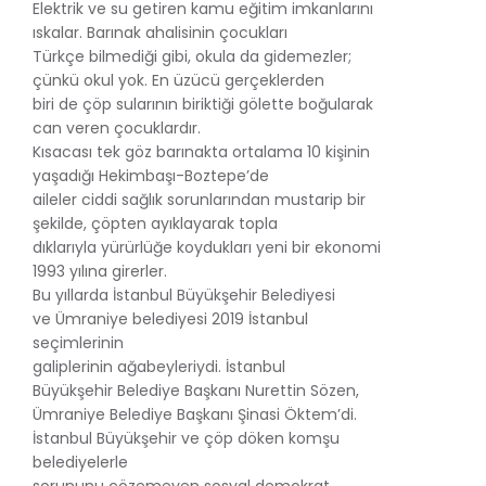
Elektrik ve su getiren kamu eğitim imkanlarını
ıskalar. Barınak ahalisinin çocukları
Türkçe bilmediği gibi, okula da gidemezler;
çünkü okul yok. En üzücü gerçeklerden
biri de çöp sularının biriktiği gölette boğularak
can veren çocuklardır.
Kısacası tek göz barınakta ortalama 10 kişinin
yaşadığı Hekimbaşı-Boztepe’de
aileler ciddi sağlık sorunlarından mustarip bir
şekilde, çöpten ayıklayarak topla
dıklarıyla yürürlüğe koydukları yeni bir ekonomi
1993 yılına girerler.
Bu yıllarda İstanbul Büyükşehir Belediyesi
ve Ümraniye belediyesi 2019 İstanbul
seçimlerinin
galiplerinin ağabeyleriydi. İstanbul
Büyükşehir Belediye Başkanı Nurettin Sözen,
Ümraniye Belediye Başkanı Şinasi Öktem’di.
İstanbul Büyükşehir ve çöp döken komşu
belediyelerle
sorununu çözemeyen sosyal demokrat