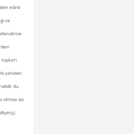
kler edinir
ngi ve
emellendirme
nilen
ğı toplum
rla yeniden
abilir. Bu
bi olması da
lliyetçi,