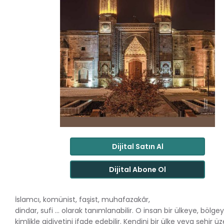
Dijital Satın Al
Dijital Abone Ol
İslamcı, komünist, faşist, muhafazakâr,
dindar, sufi … olarak tanımlanabilir. O insan bir ülkeye, bölge
kimlikle aidiyetini ifade edebilir. Kendini bir ülke veya şehir ü