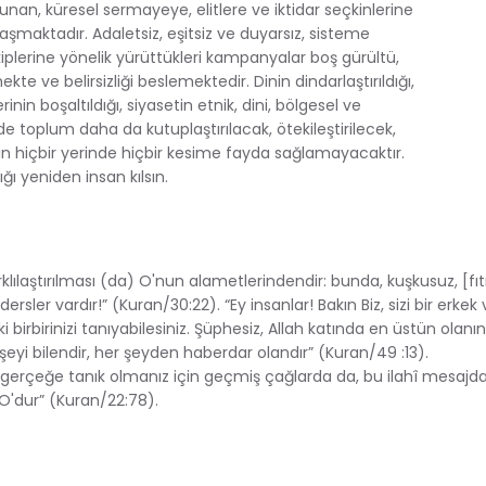
an, küresel sermayeye, elitlere ve iktidar seçkinlerine
laşmaktadır. Adaletsiz, eşitsiz ve duyarsız, sisteme
iplerine yönelik yürüttükleri kampanyalar boş gürültü,
e ve belirsizliği beslemektedir. Dinin dindarlaştırıldığı,
inin boşaltıldığı, siyasetin etnik, dini, bölgesel ve
e toplum daha da kutuplaştırılacak, ötekileştirilecek,
anın hiçbir yerinde hiçbir kesime fayda sağlamayacaktır.
ğı yeniden insan kılsın.
farklılaştırılması (da) O'nun alametlerindendir: bunda, kuşkusuz, [fıt
ler vardır!” (Kuran/30:22). “Ey insanlar! Bakın Biz, sizi bir erkek 
i birbirinizi tanıyabilesiniz. Şüphesiz, Allah katında en üstün olanın
r şeyi bilendir, her şeyden haberdar olandır” (Kuran/49 :13).
 gerçeğe tanık olmanız için geçmiş çağlarda da, bu ilahî mesajda 
 O'dur” (Kuran/22:78).