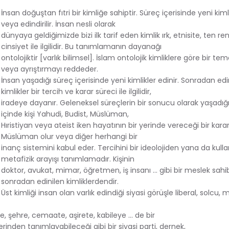
İnsan doğuştan fıtri bir kimliğe sahiptir. Süreç içerisinde yeni kimli
veya edindirilir. İnsan nesli olarak
dünyaya geldiğimizde bizi ilk tarif eden kimlik ırk, etnisite, ten re
cinsiyet ile ilgilidir. Bu tanımlamanın dayanağı
ontolojiktir [varlık bilimsel]. İslam ontolojik kimliklere göre bir t
veya ayrıştırmayı reddeder.
İnsan yaşadığı süreç içerisinde yeni kimlikler edinir. Sonradan edi
kimlikler bir tercih ve karar süreci ile ilgilidir,
iradeye dayanır. Geleneksel süreçlerin bir sonucu olarak yaşadı
içinde kişi Yahudi, Budist, Müslüman,
Hıristiyan veya ateist iken hayatının bir yerinde vereceği bir kara
Müslüman olur veya diğer herhangi bir
inanç sistemini kabul eder. Tercihini bir ideolojiden yana da kullan
metafizik arayışı tanımlamadır. Kişinin
doktor, avukat, mimar, öğretmen, iş insanı … gibi bir meslek sahi
sonradan edinilen kimliklerdendir.
Üst kimliği insan olan varlık edindiği siyasi görüşle liberal, solcu, mi
ye, şehre, cemaate, aşirete, kabileye … de bir
zerinden tanımlayabileceği gibi bir siyasi parti, dernek,