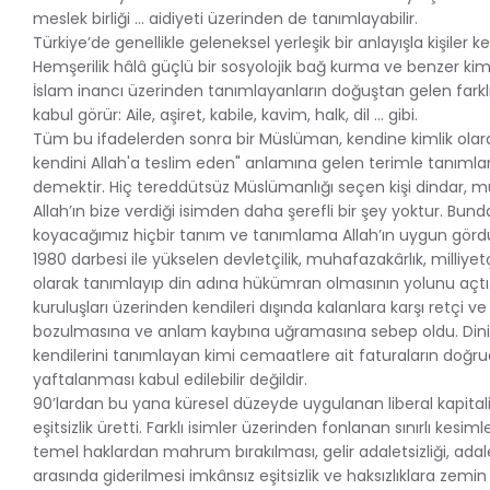
meslek birliği … aidiyeti üzerinden de tanımlayabilir.
Türkiye’de genellikle geleneksel yerleşik bir anlayışla kişiler ke
Hemşerilik hâlâ güçlü bir sosyolojik bağ kurma ve benzer kim
İslam inancı üzerinden tanımlayanların doğuştan gelen farklı bi
kabul görür: Aile, aşiret, kabile, kavim, halk, dil … gibi.
Tüm bu ifadelerden sonra bir Müslüman, kendine kimlik olara
kendini Allah'a teslim eden" anlamına gelen terimle tanımla
demektir. Hiç tereddütsüz Müslümanlığı seçen kişi dindar, mu
Allah’ın bize verdiği isimden daha şerefli bir şey yoktur. Bu
koyacağımız hiçbir tanım ve tanımlama Allah’ın uygun görd
1980 darbesi ile yükselen devletçilik, muhafazakârlık, milliye
olarak tanımlayıp din adına hükümran olmasının yolunu açtı. B
kuruluşları üzerinden kendileri dışında kalanlara karşı retçi ve 
bozulmasına ve anlam kaybına uğramasına sebep oldu. Dinin
kendilerini tanımlayan kimi cemaatlere ait faturaların doğ
yaftalanması kabul edilebilir değildir.
90’lardan bu yana küresel düzeyde uygulanan liberal kapitalizm
eşitsizlik üretti. Farklı isimler üzerinden fonlanan sınırlı kesi
temel haklardan mahrum bırakılması, gelir adaletsizliği, 
arasında giderilmesi imkânsız eşitsizlik ve haksızlıklara zemin 