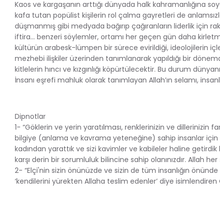
Kaos ve kargaşanın arttığı dünyada halk kahramanlığına soyun
kafa tutan popülist kişilerin rol çalma gayretleri de anlamsız
düşmanmış gibi medyada bağırıp çağıranların liderlik için rak
iftira… benzeri söylemler, ortamı her geçen gün daha kirletmekt
kültürün arabesk-lümpen bir sürece evirildiği, ideolojilerin içler
mezhebi ilişkiler üzerinden tanımlanarak yapıldığı bir dönemd
kitlelerin hıncı ve kızgınlığı köpürtülecektir. Bu durum düny
İnsanı eşrefi mahluk olarak tanımlayan Allah’ın selamı, insanlı
Dipnotlar
1- “Göklerin ve yerin yaratılması, renklerinizin ve dillerinizin 
bilgiye (anlama ve kavrama yeteneğine) sahip insanlar için ders
kadından yarattık ve sizi kavimler ve kabileler haline getirdik k
karşı derin bir sorumluluk bilincine sahip olanınızdır. Allah he
2- “Elçi'nin sizin önünüzde ve sizin de tüm insanlığın önünde
‘kendilerini yürekten Allaha teslim edenler’ diye isimlendiren