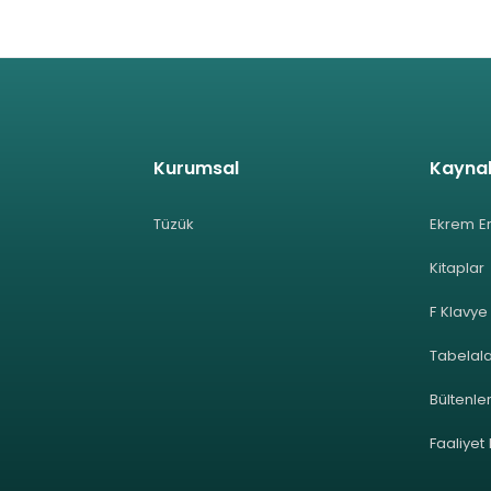
Kurumsal
Kayna
Tüzük
Ekrem E
Kitaplar
F Klavye
Tabelal
Bültenle
Faaliyet