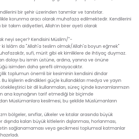
ndilerini bir şehir üzerinden tanımlar ve tanıtırlar.
likle korunma aracı olarak muhafaza edilmektedir. Kendilerini
r takım aidiyetleri, Allah’ın birer ayeti olarak
k neyi seçer? Kendisini Müslim/"-
r ki İslâm da "Allah'a teslim olmak/Allah'a boyun eğmek"
hafazakâr, sufi, mürit gibi ek kimliklere de ihtiyaç duymaz.
ndan dolayı bu ismin üstüne, ardına, yanına ve önüne
üğü isimden daha şerefli olmayacaktır.
tçilik toplumun önemli bir kesiminin kendisini dindar
u kişilerin edindikleri güçle kullandıkları medya ve yayın
ötekileştirici bir dil kullanmaları, süreç içinde kavramlarımızın
 ana kaynağının tarif etmediği bir biçimde
rudan Müslümanlara kesilmesi, bu şekilde Müslümanların
 bölgeler, sınıflar, ülkeler ve kıtalar arasında büyük
mler dışında kalan büyük kitlelerin dışlanması, horlanması,
adaletin sağlanamaması veya gecikmesi toplumsal katmanlar
hazırladı.