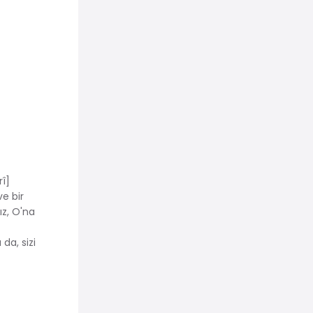
rî]
ve bir
ız, O'na
da, sizi