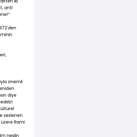
irten iki
t, anti
ene!”
 1872’den
sminin
eri,
ıyla önemli
yeniden
asın diye
k edebî
ültürel
ye seslenen
k üzere Rami
zim neslin