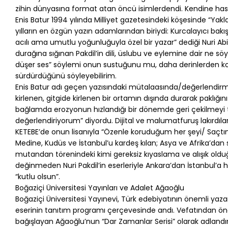
zihin dünyasına format atan öncü isimlerdendi. Kendine has 
Enis Batur 1994 yılında Milliyet gazetesindeki köşesinde “Yakl
yılların en özgün yazın adamlarından biriydi: Kurcalayıcı bak
acılı ama umutlu yoğunluğuyla özel bir yazar” dediği Nuri Abini
durağına sığınan Pakdil’in dili, üslubu ve eylemine dair ne 
düşer ses” söylemi onun sustuğunu mu, daha derinlerden ko
sürdürdüğünü söyleyebilirim.
Enis Batur adı geçen yazısındaki mütalaasında/değerlendir
kirlenen, gitgide kirlenen bir ortamın dışında durarak paklığını
bağlamda erozyonun hızlandığı bir dönemde geri çekilmeyi t
değerlendiriyorum” diyordu. Dijital ve malumatfuruş lakırdıları
KETEBE’de onun lisanıyla “Özenle koruduğum her şeyi/ Saçtım
Medine, Kudüs ve İstanbul’u kardeş kılan; Asya ve Afrika’dan
mutandan törenindeki kimi gereksiz kıyaslama ve alışık olduğu
değinmeden Nuri Pakdil’in eserleriyle Ankara’dan İstanbul’a h
“kutlu olsun”.
Boğaziçi Üniversitesi Yayınları ve Adalet Ağaoğlu
Boğaziçi Üniversitesi Yayınevi, Türk edebiyatının önemli yaz
eserinin tanıtım programı çerçevesinde andı. Vefatından önce 
bağışlayan Ağaoğlu’nun “Dar Zamanlar Serisi” olarak adlandırılan