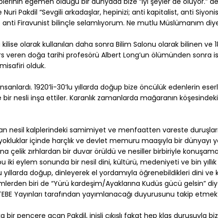
plerinin egemen olduğu bir dünyada bize “iyi şeyler de oluyor.” ded
i Pakdil “Sevgili arkadaşlar, hepinizi; anti kapitalist, anti Siyonis
re anti Firavunist bilinçle selamlıyorum. Ne mutlu Müslümanım diy
a kilise olarak kullanılan daha sonra Bilim Salonu olarak bilinen ve
a ders veren doğa tarihi profesörü Albert Long’un ölümünden sonra i
misafiri olduk.
 insanlardı. 1920’li-30’lu yıllarda doğup bize öncülük edenlerin eserl
le bir nesli inşa ettiler. Karanlık zamanlarda mağaranın köşesindeki
aran nesil kalplerindeki samimiyet ve menfaatten vareste duruşlar
n yokluklar içinde harçlık ve devlet memuru maaşıyla bir dünyayı 
ına çelik zırhlardan bir duvar örüldü ve nesiller birbiriyle konuşam
bu iki eylem sonunda bir nesil dini, kültürü, medeniyeti ve bin yıllı
 yıllarda doğup, dinleyerek el yordamıyla öğrenebildikleri dini ve k
lerden biri de “Yürü kardeşim/Ayaklarına Kudüs gücü gelsin” di
in KETEBE Yayınları tarafından yayımlanacağı duyurusunu takip etme
ka bir pencere açan Pakdil, inişli çıkışlı fakat hep klas duruşuyla bi