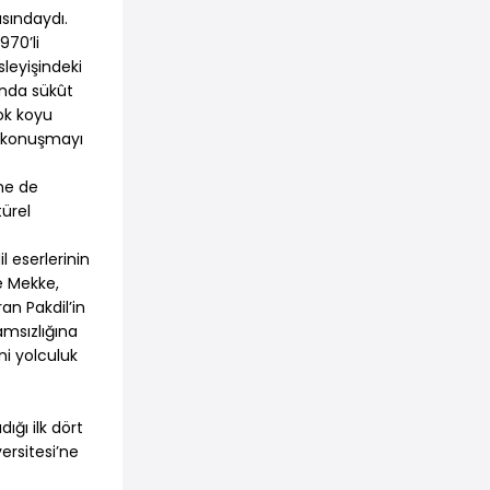
sındaydı.
970’li
sleyişindeki
sında sükût
ok koyu
p konuşmayı
ne de
türel
l eserlerinin
e Mekke,
an Pakdil’in
amsızlığına
ni yolculuk
ğı ilk dört
ersitesi’ne