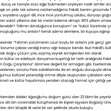
duruş ve tavrıyla sözü eğip bükmeden söyleyen nadir isimler ara
aşık on yıldır tek satırına rastlamadığımız Pakdil, benim gözümde 1
ışı, soyadına uygun dili, ince ince yontulmuş üslubu, dünyayı göğü
n sükût yıllarına dair bir metin kaleme almıştı. 80’li yılların orta
söylenebilir? “Dilimin döndüğünce konuştum” ve “Sükût Sûretinde ç
nuştuğunu mu anlatır? Kendi adıma derinlere, bir kuyuya sığını
mesinde “Tahmin yürütmenin uzun boylu bir anlamı yok gerçi; ge
 koruma çabası verdiği inancı ağır basıyor bende. Nuri Pakdil’i, kül
ek doğru çözüm yolu saymış seyrek ermişlerden biri olarak
n kültür ve edebiyat dünyamızı kuşattığı bir tarih aralığında Pakdi
 Doğu Çarşı’larına” dönmesi değerli bir armağan gibi. Eserlerind
 seslenen, sözünü Paris sokaklarında da en doğulu duruşuyla aktar
muz kültürel yetersizliği örtme diliyle oluşturulan çabaların anl
icreti ve kültür hayatımıza yeniden atacağı format için çıktığı ye
arlarından Adalet Ağaoğlu’nu doğum günü olan 23 Ekim’de yayınladı
altı bin civarındaki kütüphanesi ile kişisel eşyasını Boğaziçi Üniv
 dört kitaplık ilk serisi bir set şeklinde okurla buluştu.