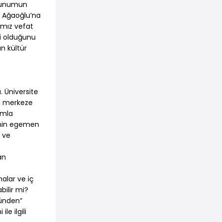
ı sunumun
t Ağaoğlu’na
ğımız vefat
li olduğunu
n kültür
 Üniversite
nı merkeze
umla
nemin egemen
i ve
an
malar ve iç
bilir mi?
zünden”
e ilgili