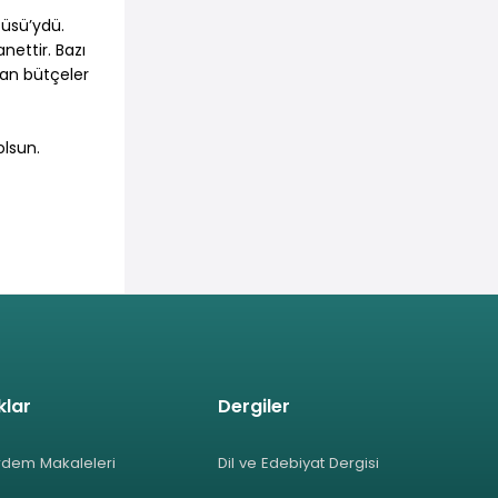
tüsü’ydü.
nettir. Bazı
anan bütçeler
olsun.
klar
Dergiler
rdem Makaleleri
Dil ve Edebiyat Dergisi