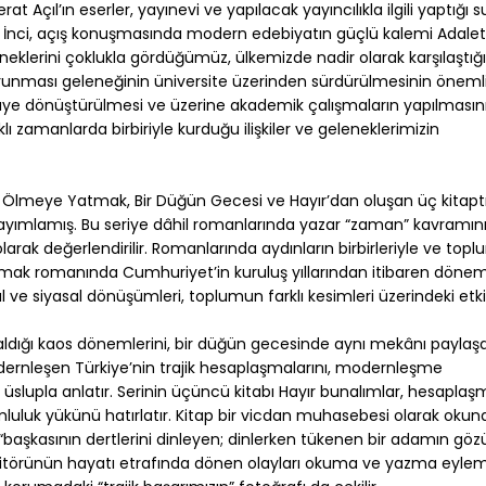
rat Açıl’ın eserler, yayınevi ve yapılacak yayıncılıkla ilgili yaptığ
ci İnci, açış konuşmasında modern edebiyatın güçlü kalemi Adale
a örneklerini çoklukla gördüğümüz, ülkemizde nadir olarak karşılaştı
 korunması geleneğinin üniversite üzerinden sürdürülmesinin önem
üye dönüştürülmesi ve üzerine akademik çalışmaların yapılmasını
klı zamanlarda birbiriyle kurduğu ilişkiler ve geleneklerimizin
 Ölmeye Yatmak, Bir Düğün Gecesi ve Hayır’dan oluşan üç kitaptı.
yayımlamış. Bu seriye dâhil romanlarında yazar “zaman” kavramı
rak değerlendirilir. Romanlarında aydınların birbirleriyle ve topl
 Yatmak romanında Cumhuriyet’in kuruluş yıllarından itibaren dö
al ve siyasal dönüşümleri, toplumun farklı kesimleri üzerindeki etk
ldığı kaos dönemlerini, bir düğün gecesinde aynı mekânı paylaş
odernleşen Türkiye’nin trajik hesaplaşmalarını, modernleşme
ir üslupla anlatır. Serinin üçüncü kitabı Hayır bunalımlar, hesaplaş
luluk yükünü hatırlatır. Kitap bir vicdan muhasebesi olarak okuna
başkasının dertlerini dinleyen; dinlerken tükenen bir adamın gö
editörünün hayatı etrafında dönen olayları okuma ve yazma eylemi il