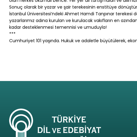
olan herkes okumalı bence. Yer yer dil tartışmaları ve dilimizi
Sonuç olarak bir yazar ve şair terekesinin enstitüye dönüştü
İstanbul Üniversitesi’ndeki Ahmet Hamdi Tanpınar terekesi de
yazarlarımız adına kurulan ve kurulacak vakıfların en azından d
kadar desteklenmesi temennisi ve umuduyla!
***
Cumhuriyet 101 yaşında. Hukuk ve adaletle büyütülerek, ekon