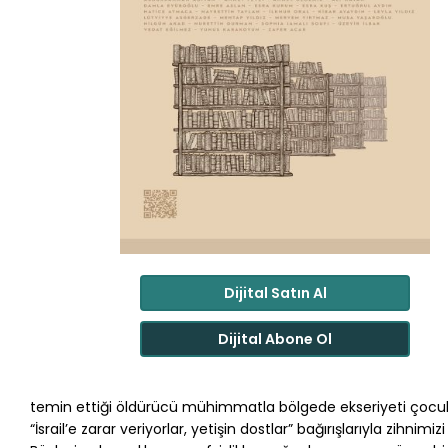
Dijital Satın Al
Dijital Abone Ol
temin ettiği öldürücü mühimmatla bölgede ekseriyeti çocuk ve
“İsrail’e zarar veriyorlar, yetişin dostlar” bağırışlarıyla zihnimiz