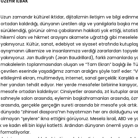
ÜZEYİR İLBAK
Uzun zamandır kültürel iktidar, dijitalizmin iletişim ve bilgi edinm
ortadan kaldırdığı, dünyanın üretilen algı ve yanılgılarla başka m
sürüklendiği, görünür olma çabalarının hakikati yok ettiği, istatistik
hikemî olanı ve hikmet arayışını akamete uğrattığı gibi meselel
yakınıyoruz. Kültür, sanat, edebiyat ve siyaset etrafında kutupl
ayrışmanın ülkemize ve insanlarımıza verdiği zararlardan topye
yakınıyoruz. Jan Budiryah (Jean Baudrillard), farklı zamanlarda y
makalelerin toplanmasından oluşan ve “Tam Ekran” başlığı ile T
çevrilen eserinde yaşadığımız zaman aralığını şöyle tarif eder: “V
etkileşimli ekran, multimedya, internet, sanal gerçeklik: Karşılıklı e
her yandan tehdit ediyor. Her yerde mesafeler birbirine karışıyor
mesafe ortadan kaldırılıyor: Cinsiyetler arasında, zıt kutuplar ara
sahneyle salon arasında, eylemin başkahramanları arasında, öz
arasında, gerçekle gerçeğin sureti arasında bir mesafe yok artık.”
dünyada “zihinsel diaspora”nın hayatımızın her anı dolduğunu ve
olmayan “şeylere” ikna ettiğini görüyoruz. Mesela İsrail, ABD ve y
 kadın elli bin kişiyi katletti. Ardından dünyanın önemli yayın 
i formatlıyorlar.