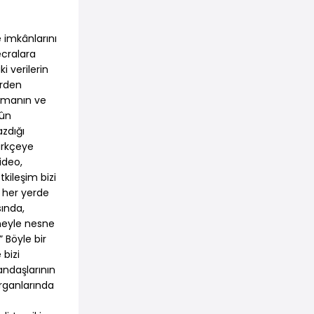
e imkânlarını
ecralara
i verilerin
erden
aşmanın ve
kûn
azdığı
ürkçeye
ideo,
tkileşim bizi
, her yerde
sında,
neyle nesne
 Böyle bir
 bizi
andaşlarının
organlarında