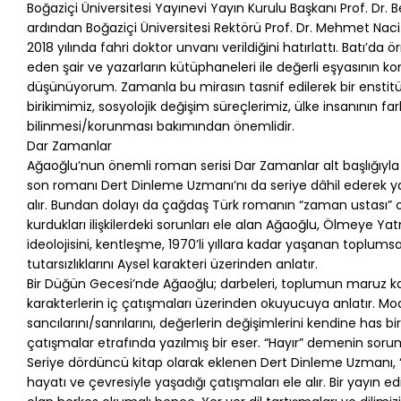
Boğaziçi Üniversitesi Yayınevi Yayın Kurulu Başkanı Prof. Dr. Be
ardından Boğaziçi Üniversitesi Rektörü Prof. Dr. Mehmet Na
2018 yılında fahri doktor unvanı verildiğini hatırlattı. Batı’d
eden şair ve yazarların kütüphaneleri ile değerli eşyasının
düşünüyorum. Zamanla bu mirasın tasnif edilerek bir enstit
birikimimiz, sosyolojik değişim süreçlerimiz, ülke insanının far
bilinmesi/korunması bakımından önemlidir.
Dar Zamanlar
Ağaoğlu’nun önemli roman serisi Dar Zamanlar alt başlığıyla
son romanı Dert Dinleme Uzmanı’nı da seriye dâhil ederek 
alır. Bundan dolayı da çağdaş Türk romanın “zaman ustası” ola
kurdukları ilişkilerdeki sorunları ele alan Ağaoğlu, Ölmeye
ideolojisini, kentleşme, 1970’li yıllara kadar yaşanan toplums
tutarsızlıklarını Aysel karakteri üzerinden anlatır.
Bir Düğün Gecesi’nde Ağaoğlu; darbeleri, toplumun maruz ka
karakterlerin iç çatışmaları üzerinden okuyucuya anlatır. M
sancılarını/sanrılarını, değerlerin değişimlerini kendine has b
çatışmalar etrafında yazılmış bir eser. “Hayır” demenin sorum
Seriye dördüncü kitap olarak eklenen Dert Dinleme Uzmanı, “
hayatı ve çevresiyle yaşadığı çatışmaları ele alır. Bir yayın 