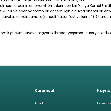
 korumadaki “trajik başarımızın” fotoğrafı da çekilir.
rülmesi sürecinin en önemli örneklerinden biri Yahya Kemal Ensti
 kültür ve edebiyatımızın bir dönemi için oldukça önemli bir ema
avullu, zurnalı, danslı, eğlenceli “kültür festivallerine” (!) harc
omik gücünü zirveye taşıyarak ilelebet yaşaması duasıyla kutlu 
Kurumsal
Kayna
Tüzük
Ekrem E