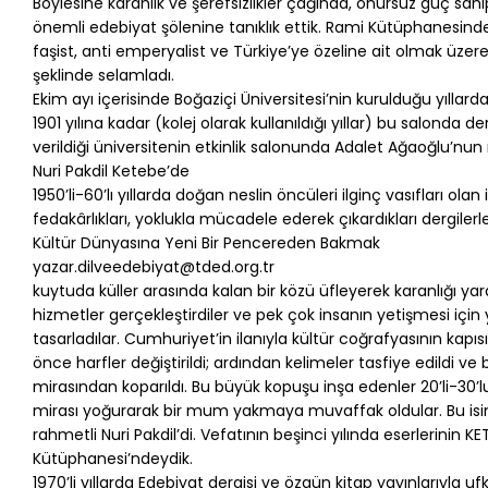
Böylesine karanlık ve şerefsizlikler çağında, onursuz güç sahi
önemli edebiyat şölenine tanıklık ettik. Rami Kütüphanesinde Nur
faşist, anti emperyalist ve Türkiye’ye özeline ait olmak üze
şeklinde selamladı.
Ekim ayı içerisinde Boğaziçi Üniversitesi’nin kurulduğu yıllard
1901 yılına kadar (kolej olarak kullanıldığı yıllar) bu salond
verildiği üniversitenin etkinlik salonunda Adalet Ağaoğlu’nun 
Nuri Pakdil Ketebe’de
1950’li-60’lı yıllarda doğan neslin öncüleri ilginç vasıfları olan
fedakârlıkları, yoklukla mücadele ederek çıkardıkları dergiler
Kültür Dünyasına Yeni Bir Pencereden Bakmak
yazar.dilveedebiyat@tded.org.tr
kuytuda küller arasında kalan bir közü üfleyerek karanlığı y
hizmetler gerçekleştirdiler ve pek çok insanın yetişmesi içi
tasarladılar. Cumhuriyet’in ilanıyla kültür coğrafyasının kapıs
önce harfler değiştirildi; ardından kelimeler tasfiye edildi ve 
mirasından koparıldı. Bu büyük kopuşu inşa edenler 20’li-30’lu
mirası yoğurarak bir mum yakmaya muvaffak oldular. Bu isim
rahmetli Nuri Pakdil’di. Vefatının beşinci yılında eserlerin
Kütüphanesi’ndeydik.
1970’li yıllarda Edebiyat dergisi ve özgün kitap yayınlarıyla uf