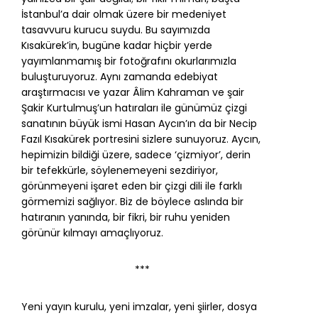
İstanbul’a dair olmak üzere bir medeniyet
tasavvuru kurucu suydu. Bu sayımızda
Kısakürek’in, bugüne kadar hiçbir yerde
yayımlanmamış bir fotoğrafını okurlarımızla
buluşturuyoruz. Aynı zamanda edebiyat
araştırmacısı ve yazar Âlim Kahraman ve şair
Şakir Kurtulmuş’un hatıraları ile günümüz çizgi
sanatının büyük ismi Hasan Aycın’ın da bir Necip
Fazıl Kısakürek portresini sizlere sunuyoruz. Aycın,
hepimizin bildiği üzere, sadece ‘çizmiyor’, derin
bir tefekkürle, söylenemeyeni sezdiriyor,
görünmeyeni işaret eden bir çizgi dili ile farklı
görmemizi sağlıyor. Biz de böylece aslında bir
hatıranın yanında, bir fikri, bir ruhu yeniden
görünür kılmayı amaçlıyoruz.
***
Yeni yayın kurulu, yeni imzalar, yeni şiirler, dosya