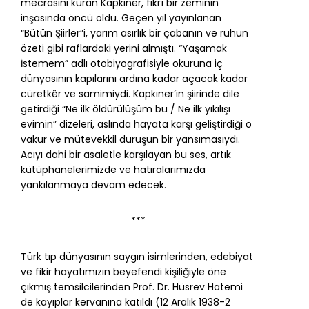
mecrasını kuran Kapkıner, fikrî bir zeminin
inşasında öncü oldu. Geçen yıl yayınlanan
“Bütün Şiirler”i, yarım asırlık bir çabanın ve ruhun
özeti gibi raflardaki yerini almıştı. “Yaşamak
İstemem” adlı otobiyografisiyle okuruna iç
dünyasının kapılarını ardına kadar açacak kadar
cüretkêr ve samimiydi. Kapkıner’in şiirinde dile
getirdiği “Ne ilk öldürülüşüm bu / Ne ilk yıkılışı
evimin” dizeleri, aslında hayata karşı geliştirdiği o
vakur ve mütevekkil duruşun bir yansımasıydı.
Acıyı dahi bir asaletle karşılayan bu ses, artık
kütüphanelerimizde ve hatıralarımızda
yankılanmaya devam edecek.
***
Türk tıp dünyasının saygın isimlerinden, edebiyat
ve fikir hayatımızın beyefendi kişiliğiyle öne
çıkmış temsilcilerinden Prof. Dr. Hüsrev Hatemi
de kayıplar kervanına katıldı (12 Aralık 1938-2