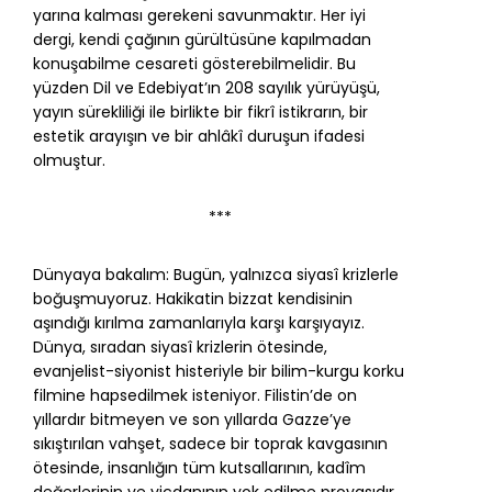
yarına kalması gerekeni savunmaktır. Her iyi
dergi, kendi çağının gürültüsüne kapılmadan
konuşabilme cesareti gösterebilmelidir. Bu
yüzden Dil ve Edebiyat’ın 208 sayılık yürüyüşü,
yayın sürekliliği ile birlikte bir fikrî istikrarın, bir
estetik arayışın ve bir ahlâkî duruşun ifadesi
olmuştur.
***
Dünyaya bakalım: Bugün, yalnızca siyasî krizlerle
boğuşmuyoruz. Hakikatin bizzat kendisinin
aşındığı kırılma zamanlarıyla karşı karşıyayız.
Dünya, sıradan siyasî krizlerin ötesinde,
evanjelist-siyonist histeriyle bir bilim-kurgu korku
filmine hapsedilmek isteniyor. Filistin’de on
yıllardır bitmeyen ve son yıllarda Gazze’ye
sıkıştırılan vahşet, sadece bir toprak kavgasının
ötesinde, insanlığın tüm kutsallarının, kadîm
değerlerinin ve vicdanının yok edilme provasıdır.