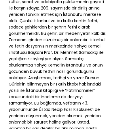
kültür, sanat ve edebiyatla güldürmenin gayreti
ile karşınızdayız. 209. sayımızda bir diriliş anına
yeniden tanıklık etmek için İstanbul’u merkeze
aldık. Çünkü İstanbul ve bu kutlu kentin fethi,
sadece şehirlerden bir şehrin fethi olarak
görülmemelidir. Bu şehir, bir medeniyetin kalbidir.
Zamanın içinden süzülmüş bir anlamdır. İstanbul
ve fetih dosyamızın merkezinde Yahya Kemal
Enstitüsü Başkanı Prof. Dr. Mehmet Samsakçı ile
yaptığımız söyleşi yer alıyor. Samsakçı
okurlarımıza Yahya Kemal’in İstanbul’u ve onun
gözünden büyük fethin nasıl göründüğünü
anlatıyor. Araştırmacı, tarihçi ve yazar Dursun
Gürlek’in bilinmeyen bir Fatih kitabı hak kındaki
yazısı ile İstanbul kitaplığı ve “Fatihnâmeler”
konusundaki bir inceleme de dosyayı
tamamlıyor. Bu bağlamda, vefatının 43.
yıldönümünde Üstad Necip Fazıl Kısakürek’i de
yeniden düşünmek, yeniden okumak, yeniden
anlamak bir zaruret hâline geliyor. Üstad,
yalnızca bir şair değildi; bir fikir mimarı, başta