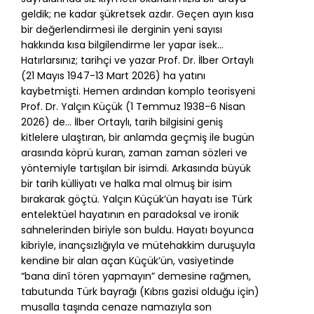
geldik; ne kadar şükretsek azdır. Geçen ayın kısa
bir değerlendirmesi ile derginin yeni sayısı
hakkında kısa bilgilendirme ler yapar isek…
Hatırlarsınız; tarihçi ve yazar Prof. Dr. İlber Ortaylı
(21 Mayıs 1947-13 Mart 2026) ha yatını
kaybetmişti. Hemen ardından komplo teorisyeni
Prof. Dr. Yalçın Küçük (1 Temmuz 1938-6 Nisan
2026) de... İlber Ortaylı, tarih bilgisini geniş
kitlelere ulaştıran, bir anlamda geçmiş ile bugün
arasında köprü kuran, zaman zaman sözleri ve
yöntemiyle tartışılan bir isimdi. Arkasında büyük
bir tarih külliyatı ve halka mal olmuş bir isim
bırakarak göçtü. Yalçın Küçük’ün hayatı ise Türk
entelektüel hayatının en paradoksal ve ironik
sahnelerinden biriyle son buldu. Hayatı boyunca
kibriyle, inançsızlığıyla ve mütehakkim duruşuyla
kendine bir alan açan Küçük’ün, vasiyetinde
“bana dinî tören yapmayın” demesine rağmen,
tabutunda Türk bayrağı (Kıbrıs gazisi olduğu için)
musalla taşında cenaze namazıyla son