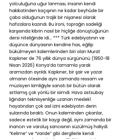
yolculuğuna uğur lanması, insanın kendi
hakikatinden kaçışının ne kadar beyhûde bir
çaba olduğunun trajik bir nişanesi olarak
hafızalara kazındı. Bu ironi, toprağın sadeliği
karşısında kibrin nasıl bir hiçliğe dönüştüğünün
dersi niteliğinde idi… *** Türk edebiyatının ve
düşünce dünyasının kendine has, eğilip
bükülmeyen kalemlerinden biri olan Murat
Kapkıner de 76 yıllık dünya sürgününü (1950-18
Nisan 2026) Konya’da tamamla yarak
aramızdan ayrıldı. Kapkıner, bir şair ve yazar
olmanın ötesinde aynı zamanda ressam ve
müzisyen kimliğiyle sanatı bir bütün olarak
sırtlamış çok yönlü bir isimdi. Hava astsubay
lığından teknisyenliğe uzanan meslekî
hayatından çok asıl izini edebiyatın derin
sularında bıraktı. Onun kaleminden çıkanlar,
sadece estetik bir kaygı değil, aynı zamanda bir
inancın ve varoluş sancısının süzülmüş haliydi.
“Kelime” ve “Varide” gibi dergilerle kendi