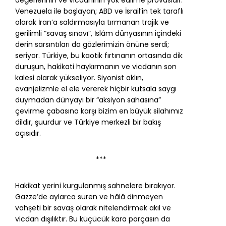
Venezuela ile başlayan; ABD ve İsrail’in tek taraflı
olarak İran’a saldırmasıyla tırmanan trajik ve
gerilimli “savaş sınavı”, İslâm dünyasının içindeki
derin sarsıntıları da gözlerimizin önüne serdi;
seriyor. Türkiye, bu kaotik fırtınanın ortasında dik
duruşun, hakikati haykırmanın ve vicdanın son
kalesi olarak yükseliyor. Siyonist aklın,
evanjelizmle el ele vererek hiçbir kutsala saygı
duymadan dünyayı bir “aksiyon sahasına”
çevirme çabasına karşı bizim en büyük silahımız
dildir, şuurdur ve Türkiye merkezli bir bakış
açısıdır.
***
Hakikat yerini kurgulanmış sahnelere bırakıyor.
Gazze’de aylarca süren ve hâlâ dinmeyen
vahşeti bir savaş olarak nitelendirmek akıl ve
vicdan dışılıktır. Bu küçücük kara parçasın da