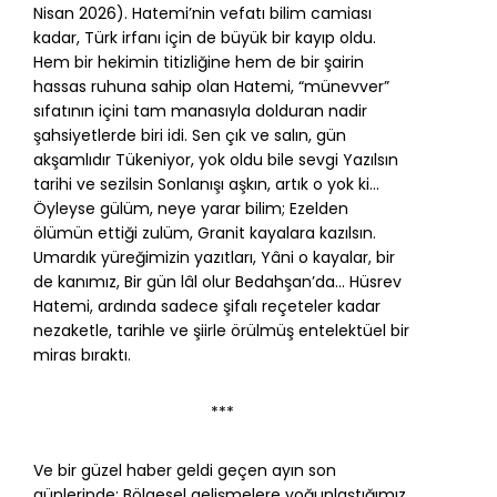
Nisan 2026). Hatemi’nin vefatı bilim camiası
kadar, Türk irfanı için de büyük bir kayıp oldu.
Hem bir hekimin titizliğine hem de bir şairin
hassas ruhuna sahip olan Hatemi, “münevver”
sıfatının içini tam manasıyla dolduran nadir
şahsiyetlerde biri idi. Sen çık ve salın, gün
akşamlıdır Tükeniyor, yok oldu bile sevgi Yazılsın
tarihi ve sezilsin Sonlanışı aşkın, artık o yok ki...
Öyleyse gülüm, neye yarar bilim; Ezelden
ölümün ettiği zulüm, Granit kayalara kazılsın.
Umardık yüreğimizin yazıtları, Yâni o kayalar, bir
de kanımız, Bir gün lâl olur Bedahşan’da... Hüsrev
Hatemi, ardında sadece şifalı reçeteler kadar
nezaketle, tarihle ve şiirle örülmüş entelektüel bir
miras bıraktı.
***
Ve bir güzel haber geldi geçen ayın son
günlerinde: Bölgesel gelişmelere yoğunlaştığımız