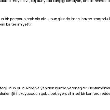
deki o “hayal avı”, dış dünyada karşılığı olmayan, ancak zihinde 
n bir parçası olarak ele alır. Onun şiirinde imge, bazen “motorlu k
in bir teslimiyettir:
oğlu’nun dili bükme ve ye­niden kurma yeteneğidir. Eleştirmenler
erler. Şiiri, okuyucudan çaba bekleyen, zihinsel bir konforu redd