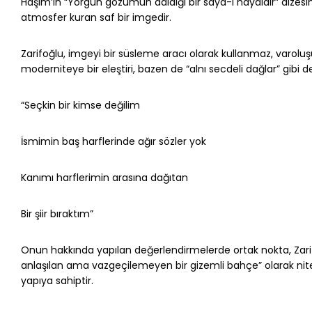
Haşim’in “Yorgun gözümün daldığı bir sayd-ı hayaldir” dizesin
atmosfer kuran saf bir imgedir.
Zarifoğlu, imgeyi bir süsleme aracı olarak kullanmaz, varoluşu
moderniteye bir eleştiri, bazen de “alnı secdeli dağlar” gibi der
“Seçkin bir kimse değilim
İsmimin baş harflerinde ağır sözler yok
Kanımı harflerimin arasına dağıtan
Bir şiir bıraktım”
Onun hakkında yapılan değerlendirmelerde ortak nokta, Zarif
anlaşılan ama vazgeçilemeyen bir gizemli bahçe” olarak nitel
yapıya sahiptir.