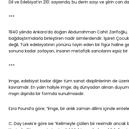
Dil ve Edebiyat’ın 210. sayısında, bu derin sızıyı ve şiirin can 
***
1940 yılında Ankara’da doğan Abdurrahman Cahit Zarifoğlu, Türk 
bağdaştırmalarla birleştiren nadir isim­lerdendir. İşaret Çocu
değil, Türk edebiyatının yönünü tayin eden bir figür haline g
sonuna kadar zorlayan, insanın metafizik sancılarını eşsiz bir d
***
İmge, edebiyat kadar diğer tüm sanat disiplinlerinin de üzer
kavramdır. En yalın haliyle imge; dış dünyadan alınan duyum
mışın dışında bir formda sunulmasıdır.
Ezra Pound’a göre; “İmge, bir anlık zaman dilimi içinde entel
C. Day Lewis’e göre ise “Kelimeyle çizilen bir resimdir anca