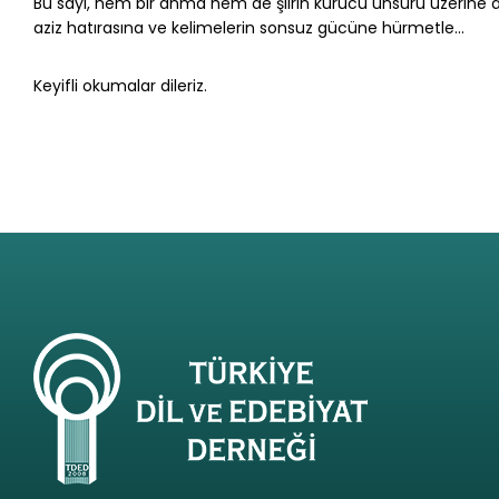
Bu sayı, hem bir anma hem de şiirin kurucu unsuru üzerine de
aziz hatırasına ve kelimelerin sonsuz gü­cüne hürmetle...
Keyifli okumalar dileriz.