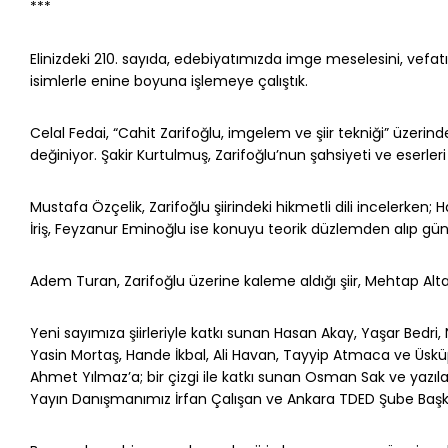
***
Elinizdeki 210. sayıda, edebiyatımızda imge meselesini, vefat
isimlerle enine boyuna işlemeye çalıştık.
Celal Fedai, “Cahit Zarifoğlu, imgelem ve şiir tekniği” üze
değiniyor. Şakir Kurtulmuş, Zarifoğlu’nun şah­siyeti ve eserler
Mustafa Özçelik, Zarifoğlu şiirindeki hikmetli dili incelerken
İriş, Feyzanur Eminoğlu ise konuyu teorik düzlemden alıp günce
Adem Turan, Zarifoğlu üzerine kaleme aldığı şiir, Mehtap Altan
Yeni sayımıza şiirleriyle katkı sunan Hasan Akay, Yaşar Bed
Yasin Mortaş, Hande İkbal, Ali Havan, Tayyip Atmaca ve Üskü
Ahmet Yılmaz’a; bir çizgi ile katkı sunan Osman Sak ve yazıla
Yayın Danışmanımız İrfan Çalışan ve Ankara TDED Şube Başkan