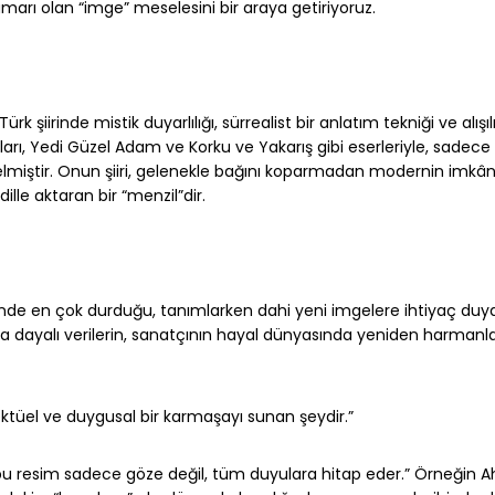
damarı olan “imge” mese­lesini bir araya getiriyoruz.
şiirinde mistik duyar­lılığı, sürrealist bir anlatım tekniği ve alı
kları, Yedi Güzel Adam ve Korku ve Yakarış gibi eserleriyle, sadece
elmiştir. Onun şiiri, ge­lenekle bağını koparmadan modernin imkânl
ille aktaran bir “menzil”dir.
inde en çok durduğu, tanım­larken dahi yeni imgelere ihtiyaç duy
a dayalı verilerin, sanatçının hayal dünyasında yeniden harmanlan
ektüel ve duygusal bir kar­maşayı sunan şeydir.”
k bu resim sadece göze de­ğil, tüm duyulara hitap eder.” Örneğin