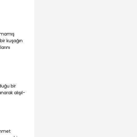
şılmamış
 bir kuşağın
arını
duğu bir
arak alışıl­
 Ahmet