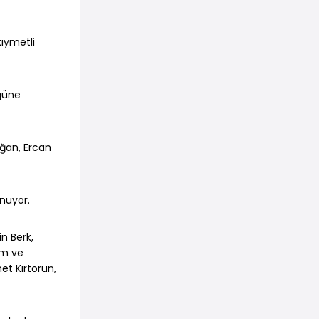
kıymetli
üğüne
oğan, Ercan
unuyor.
n Berk,
am ve
et Kırtorun,