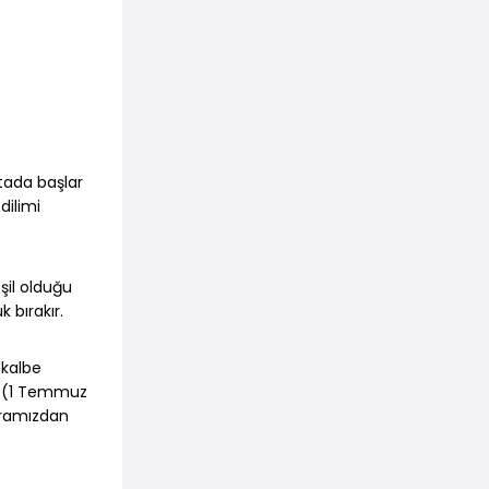
tada başlar
dilimi
şil olduğu
k bırakır.
 kalbe
de (1 Temmuz
aramızdan