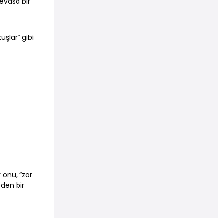
devasa bir
uşlar” gibi
 onu, “zor
eden bir