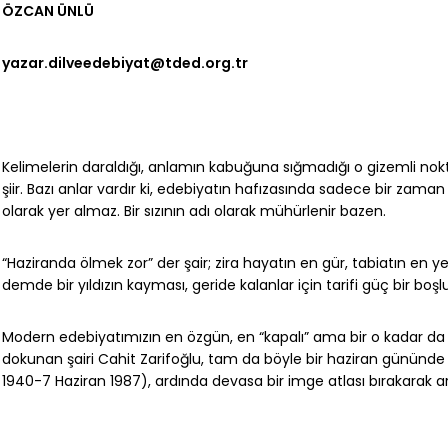
ÖZCAN ÜNLÜ
yazar.dilveedebiyat@tded.org.tr
Kelimelerin daraldığı, anlamın kabuğuna sığmadığı o gizemli nok
şiir. Bazı anlar vardır ki, edebiyatın hafızasında sadece bir zaman 
olarak yer almaz. Bir sızının adı olarak mühürlenir bazen.
“Haziranda ölmek zor” der şair; zira hayatın en gür, tabiatın en ye
demde bir yıldızın kayması, geride kalanlar için tarifi güç bir boşlu
Modern edebiyatımızın en özgün, en “kapalı” ama bir o kadar da
dokunan şairi Ca­hit Zarifoğlu, tam da böyle bir haziran günün
1940-7 Haziran 1987), ardında devasa bir imge atlası bırakarak 