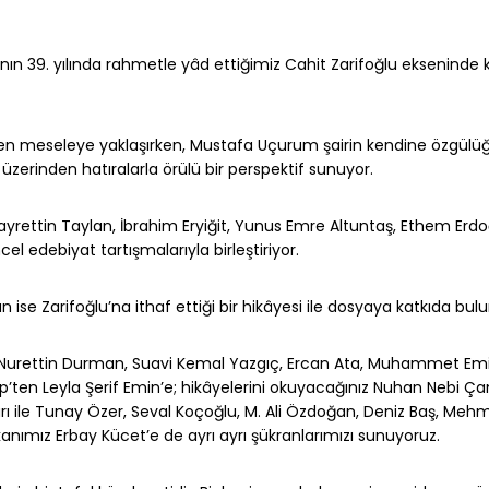
ının 39. yılında rahmetle yâd ettiğimiz Cahit Zarifoğlu ekseninde 
rinden meseleye yaklaşırken, Mustafa Uçurum şairin kendine özgül
i üzerinden hatıralarla örülü bir perspektif sunuyor.
; Hayrettin Taylan, İbrahim Eryiğit, Yunus Emre Altuntaş, Ethem Erd
l edebiyat tartışmalarıyla birleştiriyor.
 ise Zarifoğlu’na ithaf ettiği bir hikâyesi ile dosyaya katkıda bul
ri, Nurettin Durman, Suavi Kemal Yazgıç, Ercan Ata, Muhammet Emi
p’ten Leyla Şerif Emin’e; hikâyelerini okuyacağınız Nuhan Nebi Ç
rı ile Tunay Özer, Seval Koçoğlu, M. Ali Özdoğan, Deniz Baş, Mehm
ımız Erbay Kücet’e de ayrı ayrı şükranlarımızı sunuyoruz.