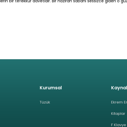
rin bir tefekkür davetidir. Bir haziran sabahı sessizce giden o g
Kurumsal
Kayna
Tüzük
Ekrem E
Kitaplar
F Klavye