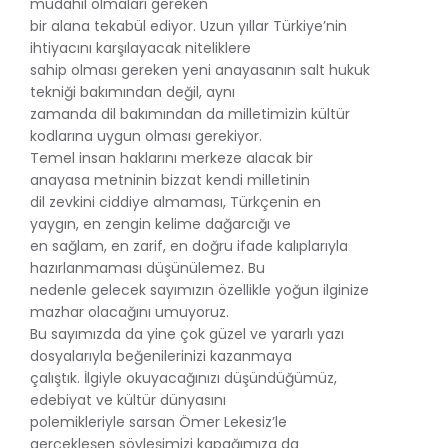
müdahil olmaları gereken
bir alana tekabül ediyor. Uzun yıllar Türkiye’nin
ihtiyacını karşılayacak niteliklere
sahip olması gereken yeni anayasanın salt hukuk
tekniği bakımından değil, aynı
zamanda dil bakımından da milletimizin kültür
kodlarına uygun olması gerekiyor.
Temel insan haklarını merkeze alacak bir
anayasa metninin bizzat kendi milletinin
dil zevkini ciddiye almaması, Türkçenin en
yaygın, en zengin kelime dağarcığı ve
en sağlam, en zarif, en doğru ifade kalıplarıyla
hazırlanmaması düşünülemez. Bu
nedenle gelecek sayımızın özellikle yoğun ilginize
mazhar olacağını umuyoruz.
Bu sayımızda da yine çok güzel ve yararlı yazı
dosyalarıyla beğenilerinizi kazanmaya
çalıştık. İlgiyle okuyacağınızı düşündüğümüz,
edebiyat ve kültür dünyasını
polemikleriyle sarsan Ömer Lekesiz’le
gerçekleşen söyleşimizi kapağımıza da