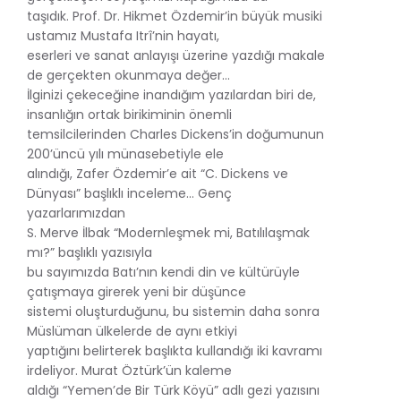
taşıdık. Prof. Dr. Hikmet Özdemir’in büyük musiki
ustamız Mustafa Itrî’nin hayatı,
eserleri ve sanat anlayışı üzerine yazdığı makale
de gerçekten okunmaya değer…
İlginizi çekeceğine inandığım yazılardan biri de,
insanlığın ortak birikiminin önemli
temsilcilerinden Charles Dickens’in doğumunun
200’üncü yılı münasebetiyle ele
alındığı, Zafer Özdemir’e ait “C. Dickens ve
Dünyası” başlıklı inceleme… Genç
yazarlarımızdan
S. Merve İlbak “Modernleşmek mi, Batılılaşmak
mı?” başlıklı yazısıyla
bu sayımızda Batı’nın kendi din ve kültürüyle
çatışmaya girerek yeni bir düşünce
sistemi oluşturduğunu, bu sistemin daha sonra
Müslüman ülkelerde de aynı etkiyi
yaptığını belirterek başlıkta kullandığı iki kavramı
irdeliyor. Murat Öztürk’ün kaleme
aldığı “Yemen’de Bir Türk Köyü” adlı gezi yazısını