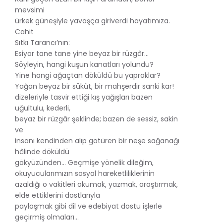
mevsimi
ürkek güneşiyle yavaşça giriverdi hayatımıza.
Cahit
Sıtkı Tarancı’nın:
Esiyor tane tane yine beyaz bir rüzgâr…
Söyleyin, hangi kuşun kanatları yolundu?
Yine hangi ağaçtan döküldü bu yapraklar?
Yağan beyaz bir sükût, bir mahşerdir sanki kar!
dizeleriyle tasvir ettiği kış yağışları bazen
uğultulu, kederli,
beyaz bir rüzgâr şeklinde; bazen de sessiz, sakin
ve
insanı kendinden alıp götüren bir neşe sağanağı
hâlinde döküldü
gökyüzünden… Geçmişe yönelik dileğim,
okuyucularımızın sosyal hareketliliklerinin
azaldığı o vakitleri okumak, yazmak, araştırmak,
elde ettiklerini dostlarıyla
paylaşmak gibi dil ve edebiyat dostu işlerle
geçirmiş olmaları…