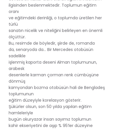
ilgisinden beslenmektedir. Toplumun eğitim
oranı
ve eğitimdeki derinliği, o toplumda üretilen her
türlü
sanatın nicelik ve niteliğini belirleyen en önemli
ölçüttür.
Bu, resimde de böyledir, şiirde de, romanda
da, senaryoda da… Bir Mercedes otobüsün
sadelikle
işlenmiş kaporta deseni Alman toplumunun,
arabesk
desenlerle karman çorman renk cümbüşüne
dönmüş
kamyondan bozma otobüsün hali de Bengladeş
toplumunun
eğitim düzeyiyle korelasyon gösterir.
Şükürler olsun, son 50 yılda yapılan eğitim
hamleleriyle
bugün okuryazar insan sayımız toplumun
kahir ekseriyetini de aşıp % 95’ler düzeyine