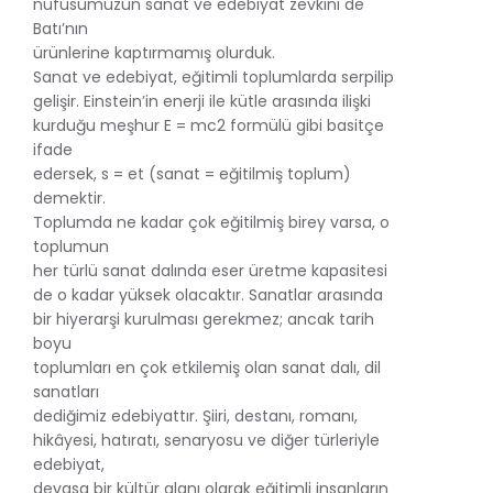
nüfusumuzun sanat ve edebiyat zevkini de
Batı’nın
ürünlerine kaptırmamış olurduk.
Sanat ve edebiyat, eğitimli toplumlarda serpilip
gelişir. Einstein’in enerji ile kütle arasında ilişki
kurduğu meşhur E = mc2 formülü gibi basitçe
ifade
edersek, s = et (sanat = eğitilmiş toplum)
demektir.
Toplumda ne kadar çok eğitilmiş birey varsa, o
toplumun
her türlü sanat dalında eser üretme kapasitesi
de o kadar yüksek olacaktır. Sanatlar arasında
bir hiyerarşi kurulması gerekmez; ancak tarih
boyu
toplumları en çok etkilemiş olan sanat dalı, dil
sanatları
dediğimiz edebiyattır. Şiiri, destanı, romanı,
hikâyesi, hatıratı, senaryosu ve diğer türleriyle
edebiyat,
devasa bir kültür alanı olarak eğitimli insanların